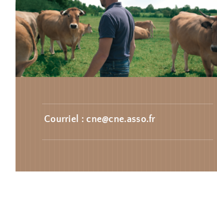
Courriel : cne@cne.asso.fr