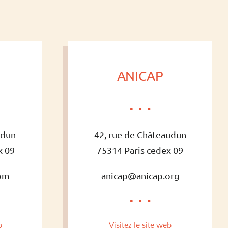
ANICAP
udun
42, rue de Châteaudun
x 09
75314 Paris cedex 09
com
anicap@anicap.org
b
Visitez le site web