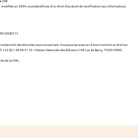
a CNE.
 modifiée en 2004, vous bénéficiez d’un droit d’accès et de rectification aux informations
ARIS CEDEX 12
u traitement des données vous concernant. Vous pouvez exercer à tout moment ce droit en
fr +33 (0) 1 40 04 51 10 – Maison Nationale des Eleveurs 149 rue de Bercy 75595 PARIS
ès de la CNIL.