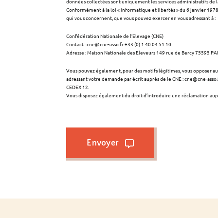
données collectées sont uniquement les services administratifs de l
Conformément à la loi « informatique et libertés » du 6 janvier 1978
qui vous concernent, que vous pouvez exercer en vous adressant à :
Confédération Nationale de l’Elevage (CNE)
Contact : cne@cne-asso.fr +33 (0) 1 40 04 51 10
Adresse : Maison Nationale des Eleveurs 149 rue de Bercy 75595 P
Vous pouvez également, pour des motifs légitimes, vous opposer a
adressant votre demande par écrit auprès de le CNE : cne@cne-asso.
CEDEX 12.
Vous disposez également du droit d’introduire une réclamation aupr
Envoyer